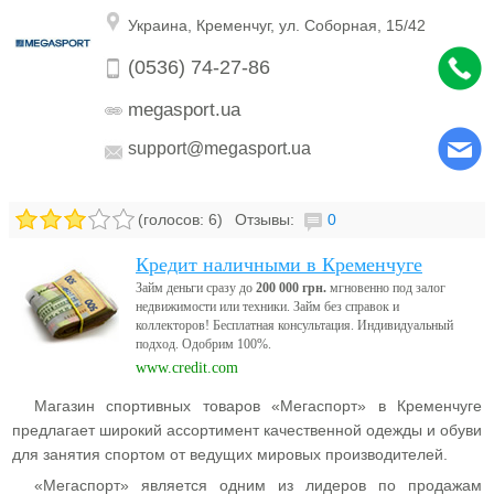
р
Украина
,
Кременчуг,
ул. Соборная, 15/42
г
(0536) 74-27-86
а
megasport.ua
н
support@megasport.ua
и
(голосов:
6
)
Отзывы:
0
з
Кредит наличными в Кременчуге
Займ деньги сразу до
200 000 грн.
мгновенно под залог
а
недвижимости или техники. Займ без справок и
коллекторов! Бесплатная консультация. Индивидуальный
ц
подход. Одобрим 100%.
www.credit.com
и
Магазин спортивных товаров «Мегаспорт» в Кременчуге
предлагает широкий ассортимент качественной одежды и обуви
ю
для занятия спортом от ведущих мировых производителей.
«Мегаспорт» является одним из лидеров по продажам