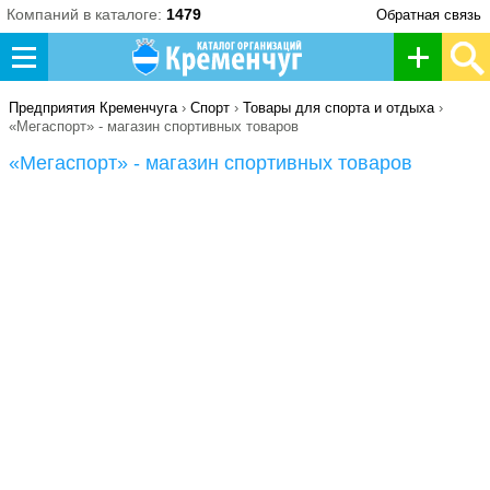
Компаний в каталоге:
1479
Обратная связь
Д
о
Предприятия Кременчуга
›
Спорт
›
Товары для спорта и отдыха
›
«Мегаспорт» - магазин спортивных товаров
б
«Мегаспорт» - магазин спортивных товаров
а
в
и
т
ь
о