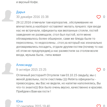
и вкусный Кофе.
Дарья
0
30 декабря 2016 15:38
29.12.2016 отмечали там корпоратив...обслуживание не
впечатлило,а наоборот-оставляет желать лучшего: при входе
нас не встречали, официанты как вкопанные стояли, гостей
заведения не размещали, стол был пустой, хотя меню
обговаривалось более обширное, сами же блюда были то
пересолены, то недосолены...стол,за который нас изначально
договаривались посадить, отдали другим гостям (почему то нас
об этом не предупредив),а нас разместили за столом возле
входа, музыка была...типа живая
Александр
0
9 октября 2015 23:25
Отличный ресторан!!! Отгуляли там 03.10.15 свадьбу, мы с
женой довольны, гости счастливы )))) Ребята официанты -
превосходны, мы Вас не видели, но напитки наполнялись, Вы
что-то знаете))) Все было очень вкусно, качественно и красиво.
Прийдем к Вам как гости !
Юля
0
12 сентября 2015 19:40