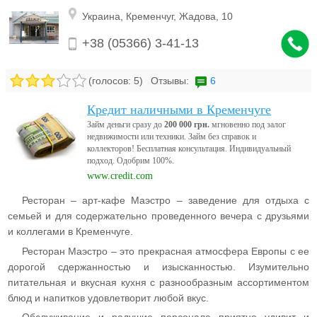
р
Украина
,
Кременчуг,
Жадова, 10
г
+38 (05366) 3-41-13
а
(голосов:
5
)
Отзывы:
6
н
Кредит наличными в Кременчуге
и
Займ деньги сразу до
200 000 грн.
мгновенно под залог
недвижимости или техники. Займ без справок и
коллекторов! Бесплатная консультация. Индивидуальный
з
подход. Одобрим 100%.
www.credit.com
а
Ресторан – арт-кафе Маэстро – заведение для отдыха с
семьей и для содержательно проведенного вечера с друзьями
ц
и коллегами в Кременчуге.
и
Ресторан Маэстро – это прекрасная атмосфера Европы с ее
дорогой сдержанностью и изысканностью. Изумительно
ю
питательная и вкусная кухня с разнообразным ассортиментом
блюд и напитков удовлетворит любой вкус.