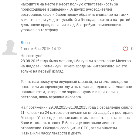
находится на месте и несет полную ответственность за
происходящее в заведении. А других руководителей
ресторанов, кафе и баров прошу обратить внимание на таких
клиентов - они уходят с улыбкой и благодарностью а на третий
день после празднования свадьбы требуют компенсацию
угрожая по телефону
Лена
0
1 сентября 2015 14:12
Не советую!!!
28.08.2015 года была моя свадьба гуляли в ресторане Маэстро
на Жадова (Кременчуг). Ничего вроде бы интересного, но это
только на первый взгляд.
То что нам подсунули опущеный каравай, на столы молодеже
поставили испорченную еду и пытались продавать шампанское
нашим гостям, которое ми заранее купили и привезли в
ресторан, лишь вершина айсберга.
На протяжении 29.08.2015-31.08.2015 года с отравление слягло
11 человек из 24 которые отмечали со мной свадьбу в ресторане
Маэстро. У всех одинаковые симптомы: тошнота, рвота, понос,
боли и тяжесть в ногах. В больнице поставили диагноз
отравление. Обещали сообщить в СЕС, взяли анализы.
Назначили массу лекарств и диету.