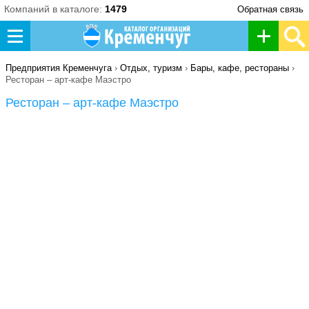
Компаний в каталоге:
1479
Обратная связь
Д
о
Предприятия Кременчуга
›
Отдых, туризм
›
Бары, кафе, рестораны
›
Ресторан – арт-кафе Маэстро
б
Ресторан – арт-кафе Маэстро
а
в
и
т
ь
о