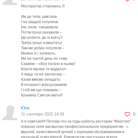
Ресторатор стережись !!!
Ми до тебе завітаєм
І на свадьбі погуляєм.
Їли, пили, танцювали
Потім гроші рахували –
Що робити, де їх взять?
Треба гроші повертать!
Там ми добре погуляли –
Можна їх і залякать.
Ми на третій день по тому
Скажем – «Все погано в ньому!
Кошти мусиш ти віддать!»
А якщо ти не заплатиш –
Казки вміємо складать.
В інтернеті всім розкажем
І тобі ми ще покажем –
Кузькину Святую мать!!!
Юля
0
11 сентября 2015 14:58
А я советую!!!! Потому что за годы работы ресторан "Маэстро"
показал себя как высоко профессиональное предприятие - с
вкусной, качественной кухней с хорошим обслуживанием и
радушной атмосферой. Руководство ресторана всегда