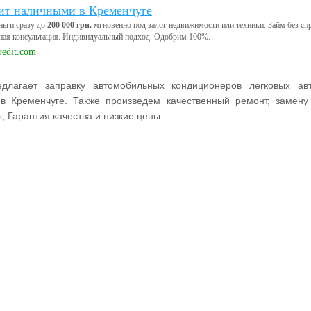
ит наличными в Кременчуге
ньги сразу до
200 000 грн.
мгновенно под залог недвижимости или техники. Займ без сп
ная консультация. Индивидуальный подход. Одобрим 100%.
edit.com
длагает заправку автомобильных кондиционеров легковых авт
 в Кременчуге. Также произведем качественный ремонт, замену
, Гарантия качества и низкие цены.