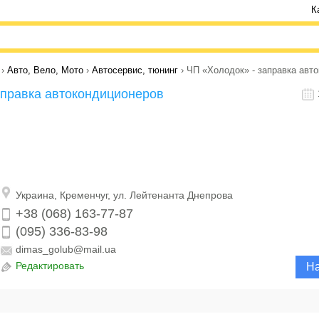
К
›
Авто, Вело, Мото
›
Автосервис, тюнинг
› ЧП «Холодок» - заправка авт
аправка автокондиционеров
Украина
,
Кременчуг,
ул. Лейтенанта Днепрова
+38 (068) 163-77-87
(095) 336-83-98
dimas_golub@mail.ua
Редактировать
На